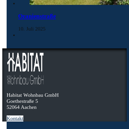
Oranienstraße
10. Juli 2025
Habitat Wohnbau GmbH
Goethestraße 5
52064 Aachen
Kontakt