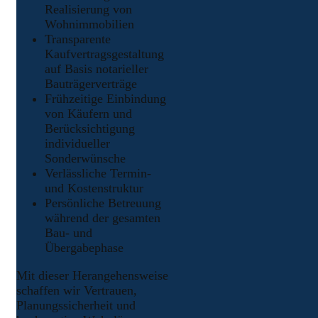
Realisierung von
Wohnimmobilien
Transparente
Kaufvertragsgestaltung
auf Basis notarieller
Bauträgerverträge
Frühzeitige Einbindung
von Käufern und
Berücksichtigung
individueller
Sonderwünsche
Verlässliche Termin-
und Kostenstruktur
Persönliche Betreuung
während der gesamten
Bau- und
Übergabephase
Mit dieser Herangehensweise
schaffen wir Vertrauen,
Planungssicherheit und