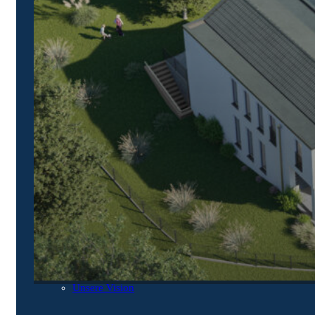
Leistungen
Denkmalsanierung
Bauen im Bestand
Bauträgerleistung
Architektur
Über uns
Nachhaltigkeit
Unsere Vision