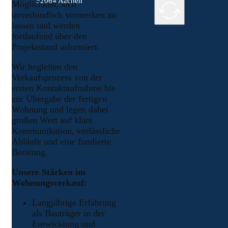
52064 Aachen
Möglichkeit, sich
unverbindlich vormerken zu
lassen und werden
fortlaufend über den
Projektstand informiert.
Wir begleiten den
Verkaufsprozess von der
ersten Kontaktaufnahme bis
zur Übergabe der fertigen
Wohnung und legen dabei
großen Wert auf klare
Kommunikation, verlässliche
Abläufe und eine fundierte
Beratung.
Unsere Stärken im
Wohnungsverkauf:
Langjährige Erfahrung
als Bauträger in der
Entwicklung und